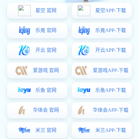
赛后分析：北京乒乓球队与
重庆乒乓球队的战术对决与
启示
2026-05-01
1
分享
在近期的乒乓球对决中，北京乒乓球队与重庆乒乓球队展开
了一场引人注目的比赛。本文将从战术对决、技术运用、心
理博弈和团队协作四个方面进行深入分析，探讨这场赛事所
带来的启示。首先，通过对两队战术的比较，揭示出各自独
特的打法特点；其次，分析选手们在比赛中展现的技术细
节；再者，讨论心理因素如何影响比赛进程；最后，总结团