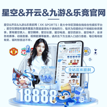
真实案例
首页
真实案例