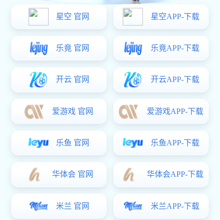
深圳飞盘队个人能力分析与
提升策略探讨
2026-05-01
1
分享
本文围绕深圳飞盘队的个人能力分析与提升策略展开讨论。
首先，对飞盘运动的基本特点及其在深圳的发展情况进行简
要介绍，说明飞盘运动对团队合作和个人能力提升的重要
性。接着，从技术能力、身体素质、心理素质和战术意识四
个方面详细分析飞盘队员的个人能力现状。针对每个方面，
提出相应的提升策略，如通过专项训练提高技术水平、增强
体能训练以提高身体素质等。同时，强调心理素质在比赛中