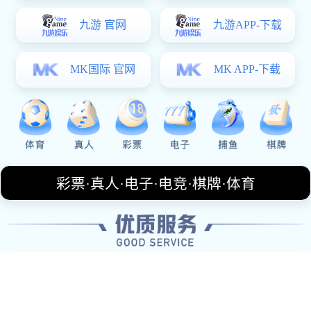
的重要性，并提供相关的心理训练方法。最后，总结全文内
容，指出深圳飞盘队在未来发展中需要注重综合能力培养，
以实现更高水平的竞技目标。
1、技术能力分析
技术能力是飞盘运动员最核心的基本功，包括传接盘、跑位
和防守等多项技能。在深圳飞盘队中，不同选手由于培训背
景和经验差异，其技术水平参差不齐。因此，通过细致评估
各自的技术动作，可以找出存在的问题，并制定有针对性的
改进方案。
例如，在传接盘方面，有些队员掌握了基本技巧，但在快速
反应和精准投掷上仍显不足。这就要求教练组定期组织专项
训练，加强基础技能，通过模拟实战情境让选手们提高反应
速度与准确度。此外，还可以引入专业的视频分析工具，对
每位选手在训练中的表现进行回放，让他们更加直观地了解
自己的优缺点。
综上所述，提升技术能力不仅需要系统化的训练计划，还需