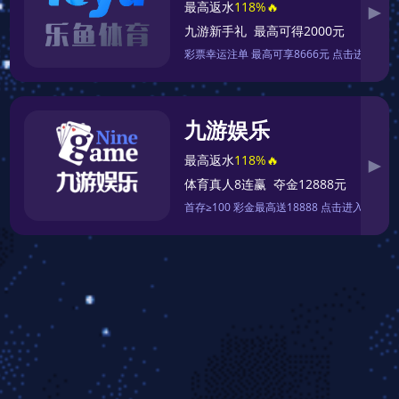
量排行榜中荣登第二名引发热
分享
动，其中《反恐精英：全球攻势》（CS:GO）更是吸引了
enix）在这项赛事中表现突出，近期在CS:GO力量排行榜上荣
探讨这一事件的背景、FPX战队的表现、其对中国电竞的
PX战队的实力和潜力，也反映出中国电竞在国际舞台上的