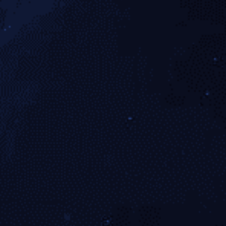
，他们需要加强内部管理，提高球队凝聚力；另一方面，还
定能力。
各类新兴项目也开始涌现。如何抓住这股浪潮，将创新融入
的重要因素。同时，加强与其他国家顶尖战队之间交流合
神并把握机遇， FPX将会迎来更加美好的明天，并为更多年
X 战队才能够获得如此佳绩，其背后的付出及努力必不可少。而
展前景，在全球范围内赢得尊重与认可显然只是时间问题！
发向上的精神，在之后的大赛中再创佳绩，同时激励更多年轻人投
国电子竞技走向更高峰！
下一篇